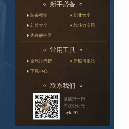
新手必备
装备秘笈
职业大全
幻兽大全
战斗力专题
先锋服务器
常用工具
全球排行榜
新服情报站
下载中心
联系我们
微信扫一扫
关注公众号
mykd91