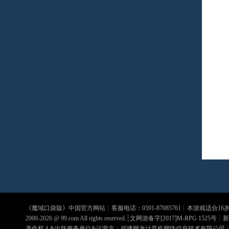
《
魔域口袋版
》中国官方网站┊客服电话：0591-87085761┊本游戏适合1
2000-2026 @
99.com
All rights reserved.┊文网游备字[2017]M-RPG 1525号┊
新
著作权人&出版服务单位&运营方：福建网龙计算机网络信息技术有限公司