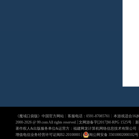
《
魔域口袋版
》中国官方网站┊客服电话：0591-87085761┊本游戏适合1
2000-2026 @
99.com
All rights reserved.┊文网游备字[2017]M-RPG 1525号┊
新
著作权人&出版服务单位&运营方：福建网龙计算机网络信息技术有限公司
增值电信业务经营许可证闽B2-20100001
┊
闽公网安备 35010002000102号