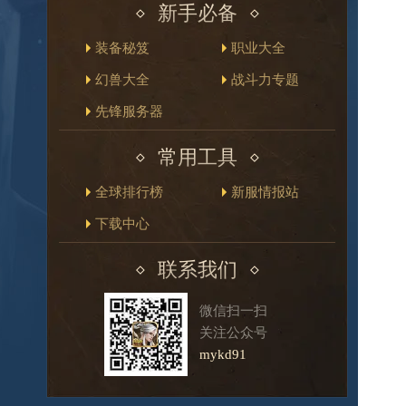
新手必备
装备秘笈
职业大全
幻兽大全
战斗力专题
先锋服务器
常用工具
全球排行榜
新服情报站
下载中心
联系我们
微信扫一扫
关注公众号
mykd91