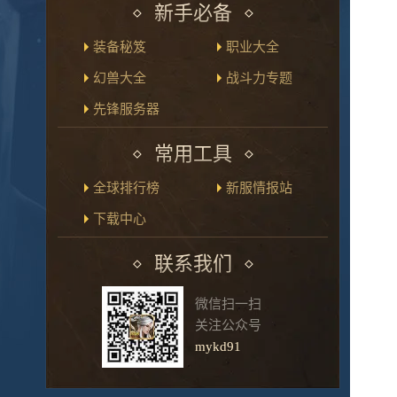
新手必备
装备秘笈
职业大全
幻兽大全
战斗力专题
先锋服务器
常用工具
全球排行榜
新服情报站
下载中心
联系我们
微信扫一扫
关注公众号
mykd91