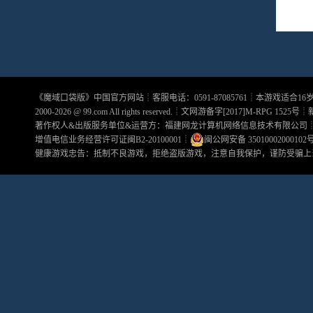
《
魔域口袋版
》中国官方网站┊客服电话：0591-87085761┊本游戏适合1
2000-2026 @
99.com
All rights reserved.┊文网游备字[2017]M-RPG 1525号┊
著作权人&出版服务单位&运营方：福建网龙计算机网络信息技术有限公司
增值电信业务经营许可证闽B2-20100001
┊
闽公网安备 35010002000102
健康游戏忠告：抵制不良游戏，拒绝盗版游戏，注意自我保护，谨防受骗上