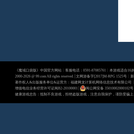
《
魔域口袋版
》中国官方网站┊客服电话：0591-87085761┊本游戏适合1
2000-2026 @
99.com
All rights reserved.┊文网游备字[2017]M-RPG 1525号┊
新
著作权人&出版服务单位&运营方：福建网龙计算机网络信息技术有限公司
增值电信业务经营许可证闽B2-20100001
┊
闽公网安备 35010002000102号
健康游戏忠告：抵制不良游戏，拒绝盗版游戏，注意自我保护，谨防受骗上