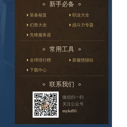
新手必备
装备秘笈
职业大全
幻兽大全
战斗力专题
先锋服务器
常用工具
全球排行榜
新服情报站
下载中心
联系我们
微信扫一扫
关注公众号
mykd91