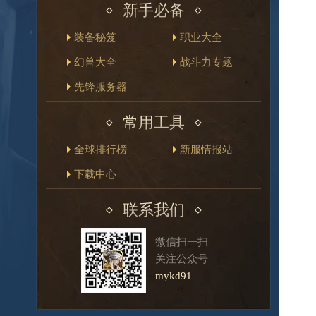
新手必备
装备秘笈
职业大全
幻兽大全
战斗力专题
先锋服务器
常用工具
全球排行榜
新服情报站
下载中心
联系我们
微信扫一扫
关注公众号
mykd91