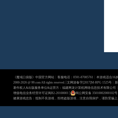
《
魔域口袋版
》中国官方网站┊客服电话：0591-87085761┊本游戏适合1
2000-2026 @
99.com
All rights reserved.┊文网游备字[2017]M-RPG 1525号┊
新
著作权人&出版服务单位&运营方：福建网龙计算机网络信息技术有限公司
增值电信业务经营许可证闽B2-20100001
┊
闽公网安备 35010002000102号
健康游戏忠告：抵制不良游戏，拒绝盗版游戏，注意自我保护，谨防受骗上