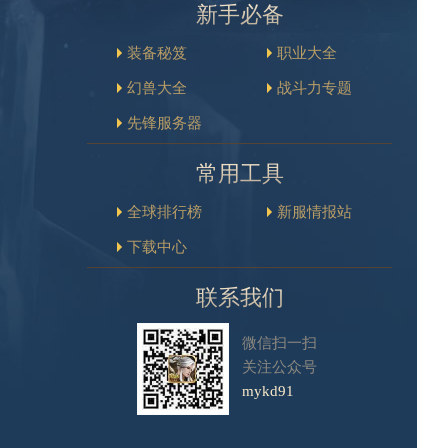
新手必备
装备秘笈
职业大全
幻兽大全
战斗力专题
先锋服务器
常用工具
全球排行榜
新服情报站
下载中心
联系我们
微信扫一扫
关注公众号
mykd91