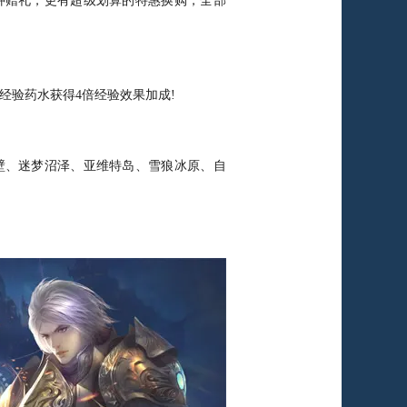
种赠礼，更有超级划算的特惠换购，全部
验药水获得4倍经验效果加成!
、迷梦沼泽、亚维特岛、雪狼冰原、自