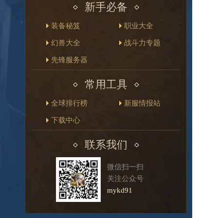
新手必备
装备秘笈
职业大全
幻兽大全
战斗力专题
先锋服务器
常用工具
全球排行榜
新服情报站
下载中心
联系我们
微信扫一扫
关注公众号
mykd91