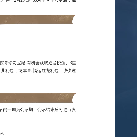
于2月25日4:00对全区全服更新，如
寻珍贵宝藏!有机会获取逐音悦兔、3星
青儿礼包，龙年兽-福运红龙礼包，快快邀
后的一周为公示期，公示结束后将进行发
59。