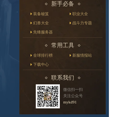
新手必备
装备秘笈
职业大全
幻兽大全
战斗力专题
先锋服务器
常用工具
全球排行榜
新服情报站
下载中心
联系我们
微信扫一扫
关注公众号
mykd91