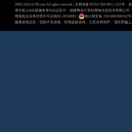
2000-2026 @
99.com
All rights reserved.┊文网游备字[2017]M-RPG 1525号┊
新
著作权人&出版服务单位&运营方：福建网龙计算机网络信息技术有限公司
增值电信业务经营许可证闽B2-20100001
┊
闽公网安备 35010002000102号
健康游戏忠告：抵制不良游戏，拒绝盗版游戏，注意自我保护，谨防受骗上