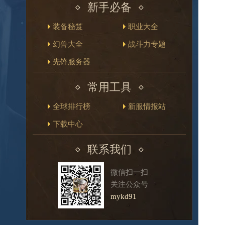
新手必备
装备秘笈
职业大全
幻兽大全
战斗力专题
先锋服务器
常用工具
全球排行榜
新服情报站
下载中心
联系我们
微信扫一扫
关注公众号
mykd91