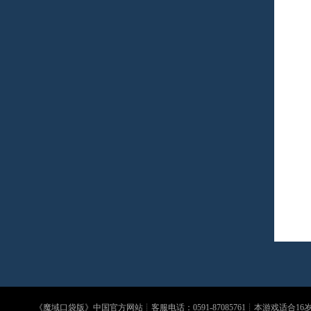
《
魔域口袋版
》中国官方网站┊客服电话：0591-87085761┊本游戏适合1