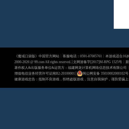
《
魔域口袋版
》中国官方网站┊客服电话：0591-87085761┊本游戏适合1
2000-2026 @
99.com
All rights reserved.┊文网游备字[2017]M-RPG 1525号┊
新
著作权人&出版服务单位&运营方：福建网龙计算机网络信息技术有限公司
增值电信业务经营许可证闽B2-20100001
┊
闽公网安备 35010002000102号
健康游戏忠告：抵制不良游戏，拒绝盗版游戏，注意自我保护，谨防受骗上