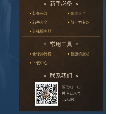
新手必备
装备秘笈
职业大全
幻兽大全
战斗力专题
先锋服务器
常用工具
全球排行榜
新服情报站
下载中心
联系我们
微信扫一扫
关注公众号
mykd91