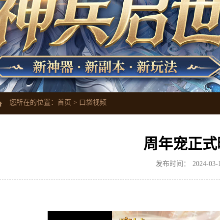
您所在的位置：
首页
>
口袋视频
周年宠正式
发布时间：
2024-03-