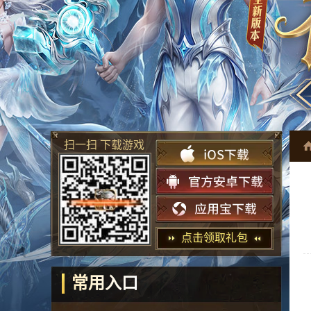
扫一扫 下载游戏
点击领取礼包
常用入口