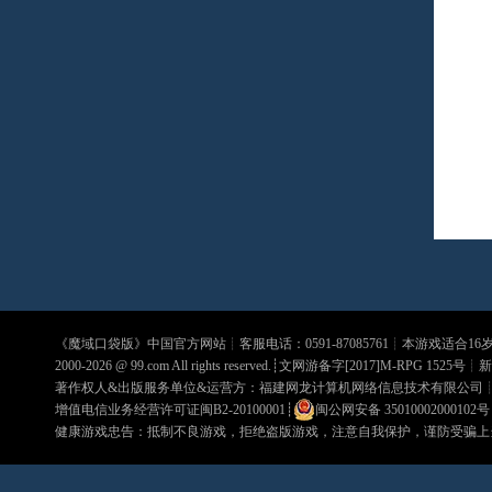
《
魔域口袋版
》中国官方网站┊客服电话：0591-87085761┊本游戏适合1
2000-2026 @
99.com
All rights reserved.┊文网游备字[2017]M-RPG 1525号┊
新
著作权人&出版服务单位&运营方：福建网龙计算机网络信息技术有限公司
增值电信业务经营许可证闽B2-20100001
┊
闽公网安备 35010002000102号
健康游戏忠告：抵制不良游戏，拒绝盗版游戏，注意自我保护，谨防受骗上