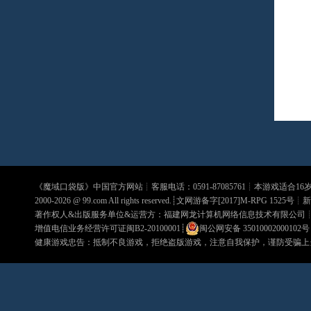
《
魔域口袋版
》中国官方网站┊客服电话：0591-87085761┊本游戏适合1
2000-2026 @
99.com
All rights reserved.┊文网游备字[2017]M-RPG 1525号┊
新
著作权人&出版服务单位&运营方：福建网龙计算机网络信息技术有限公司
增值电信业务经营许可证闽B2-20100001
┊
闽公网安备 35010002000102号
健康游戏忠告：抵制不良游戏，拒绝盗版游戏，注意自我保护，谨防受骗上