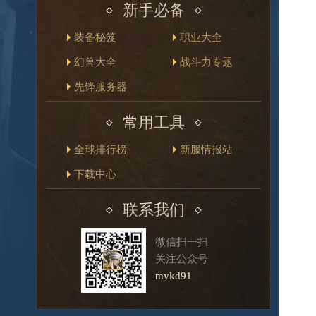
新手必备
装备秘笈
职业大全
幻兽大全
战斗力专题
先锋服务器
常用工具
全球排行榜
新服情报站
下载中心
联系我们
微信扫一扫
关注公众号
mykd91