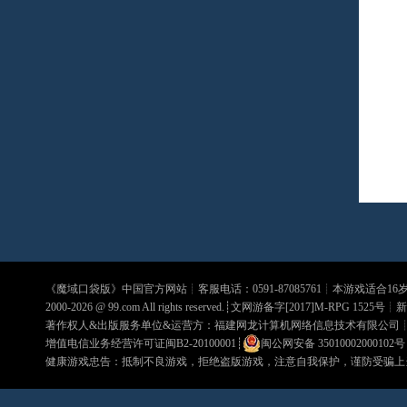
《
魔域口袋版
》中国官方网站┊客服电话：0591-87085761┊本游戏适合1
2000-2026 @
99.com
All rights reserved.┊文网游备字[2017]M-RPG 1525号┊
新
著作权人&出版服务单位&运营方：福建网龙计算机网络信息技术有限公司
增值电信业务经营许可证闽B2-20100001
┊
闽公网安备 35010002000102号
健康游戏忠告：抵制不良游戏，拒绝盗版游戏，注意自我保护，谨防受骗上