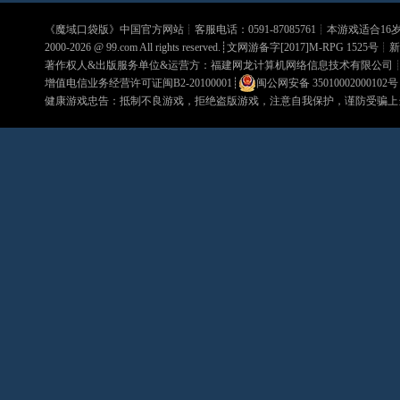
《
魔域口袋版
》中国官方网站┊客服电话：0591-87085761┊本游戏适合1
2000-2026 @
99.com
All rights reserved.┊文网游备字[2017]M-RPG 1525号┊
新
著作权人&出版服务单位&运营方：福建网龙计算机网络信息技术有限公司
增值电信业务经营许可证闽B2-20100001
┊
闽公网安备 35010002000102号
健康游戏忠告：抵制不良游戏，拒绝盗版游戏，注意自我保护，谨防受骗上