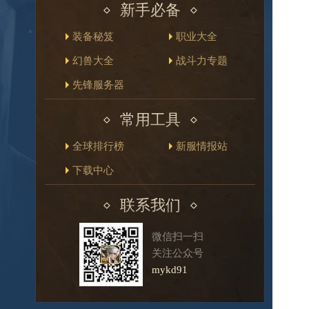
新手必备
装备秘笈
职业大全
幻兽大全
战斗力专题
先锋服务器
常用工具
全球排行榜
新服情报站
下载中心
联系我们
微信扫一扫
关注公众号
mykd91