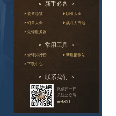
新手必备
装备秘笈
职业大全
幻兽大全
战斗力专题
先锋服务器
常用工具
全球排行榜
新服情报站
下载中心
联系我们
微信扫一扫
关注公众号
mykd91