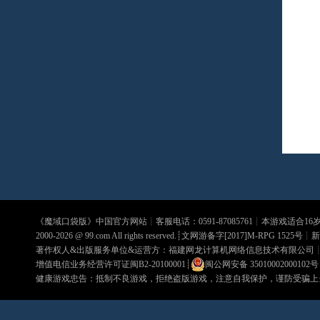
《
魔域口袋版
》中国官方网站┊客服电话：0591-87085761┊本游戏适合1
2000-2026 @
99.com
All rights reserved.┊文网游备字[2017]M-RPG 1525号┊
新
著作权人&出版服务单位&运营方：福建网龙计算机网络信息技术有限公司
增值电信业务经营许可证闽B2-20100001
┊
闽公网安备 35010002000102号
健康游戏忠告：抵制不良游戏，拒绝盗版游戏，注意自我保护，谨防受骗上