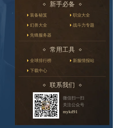
新手必备
装备秘笈
职业大全
幻兽大全
战斗力专题
先锋服务器
常用工具
全球排行榜
新服情报站
下载中心
联系我们
微信扫一扫
关注公众号
mykd91