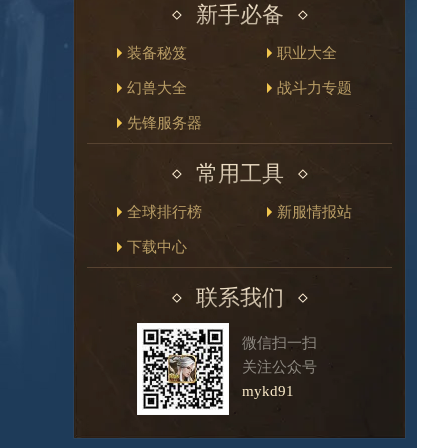
新手必备
装备秘笈
职业大全
幻兽大全
战斗力专题
先锋服务器
常用工具
全球排行榜
新服情报站
下载中心
联系我们
微信扫一扫
关注公众号
mykd91