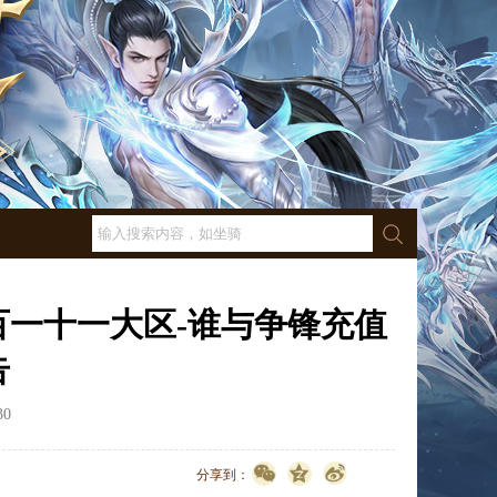
百一十一大区-谁与争锋充值
告
30
点击数：
2168
分享到：