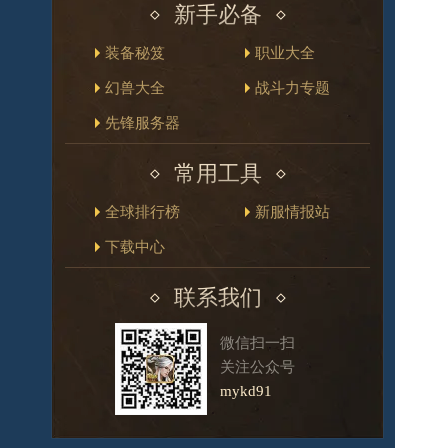
新手必备
装备秘笈
职业大全
幻兽大全
战斗力专题
先锋服务器
常用工具
全球排行榜
新服情报站
下载中心
联系我们
微信扫一扫
关注公众号
mykd91