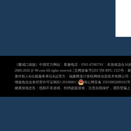
《
魔域口袋版
》中国官方网站┊客服电话：0591-87085761┊本游戏适合1
2000-2026 @
99.com
All rights reserved.┊文网游备字[2017]M-RPG 1525号┊
新
著作权人&出版服务单位&运营方：福建网龙计算机网络信息技术有限公司
增值电信业务经营许可证闽B2-20100001
┊
闽公网安备 35010002000102号
健康游戏忠告：抵制不良游戏，拒绝盗版游戏，注意自我保护，谨防受骗上