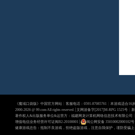
《
魔域口袋版
》中国官方网站┊客服电话：0591-87085761┊本游戏适合1
2000-2026 @
99.com
All rights reserved.┊文网游备字[2017]M-RPG 1525号┊
新
著作权人&出版服务单位&运营方：福建网龙计算机网络信息技术有限公司
增值电信业务经营许可证闽B2-20100001
┊
闽公网安备 35010002000102号
健康游戏忠告：抵制不良游戏，拒绝盗版游戏，注意自我保护，谨防受骗上