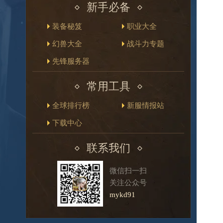
新手必备
装备秘笈
职业大全
幻兽大全
战斗力专题
先锋服务器
常用工具
全球排行榜
新服情报站
下载中心
联系我们
微信扫一扫
关注公众号
mykd91