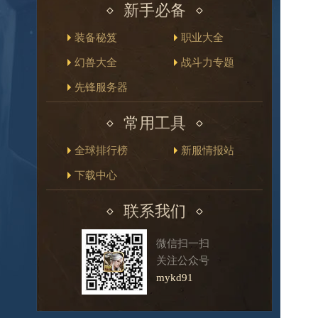
新手必备
装备秘笈
职业大全
幻兽大全
战斗力专题
先锋服务器
常用工具
全球排行榜
新服情报站
下载中心
联系我们
微信扫一扫
关注公众号
mykd91