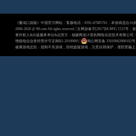
《
魔域口袋版
》中国官方网站┊客服电话：0591-87085761┊本游戏适合1
2000-2026 @
99.com
All rights reserved.┊文网游备字[2017]M-RPG 1525号┊
新
著作权人&出版服务单位&运营方：福建网龙计算机网络信息技术有限公司
增值电信业务经营许可证闽B2-20100001
┊
闽公网安备 35010002000102号
健康游戏忠告：抵制不良游戏，拒绝盗版游戏，注意自我保护，谨防受骗上