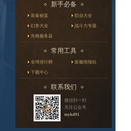
新手必备
装备秘笈
职业大全
幻兽大全
战斗力专题
先锋服务器
常用工具
全球排行榜
新服情报站
下载中心
联系我们
微信扫一扫
关注公众号
mykd91