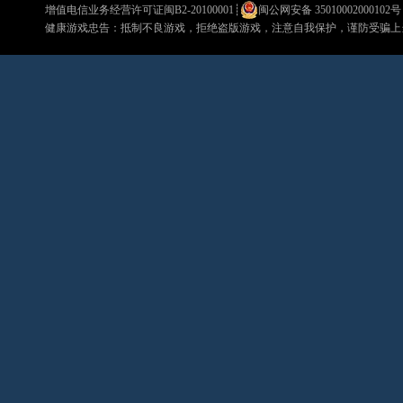
增值电信业务经营许可证闽B2-20100001
┊
闽公网安备 35010002000102号
健康游戏忠告：抵制不良游戏，拒绝盗版游戏，注意自我保护，谨防受骗上