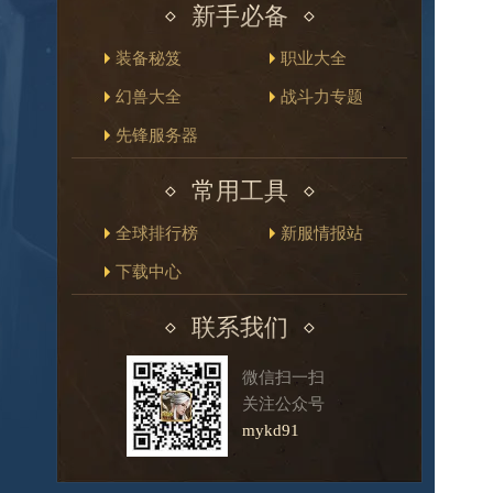
新手必备
装备秘笈
职业大全
幻兽大全
战斗力专题
先锋服务器
常用工具
全球排行榜
新服情报站
下载中心
联系我们
微信扫一扫
关注公众号
mykd91