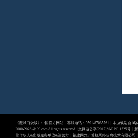
《
魔域口袋版
》中国官方网站┊客服电话：0591-87085761┊本游戏适合1
2000-2026 @
99.com
All rights reserved.┊文网游备字[2017]M-RPG 1525号┊
新
著作权人&出版服务单位&运营方：福建网龙计算机网络信息技术有限公司