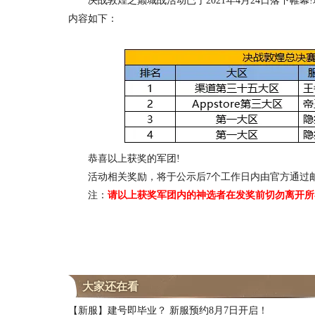
决战敦煌之巅城战活动已于2021年4月24日落下帷幕
内容如下：
恭喜以上获奖的军团!
活动相关奖励，将于公示后7个工作日内由官方通过邮
注：
请以上获奖军团内的神选者在发奖前切勿离开所
大家还在看
【新服】建号即毕业？ 新服预约8月7日开启！