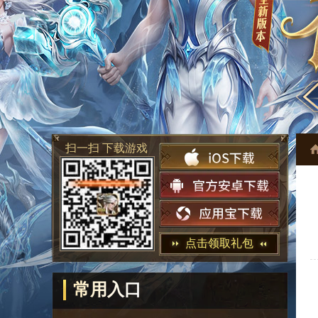
扫一扫 下载游戏
点击领取礼包
常用入口