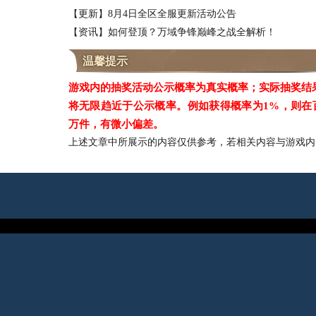
【更新】8月4日全区全服更新活动公告
【资讯】如何登顶？万域争锋巅峰之战全解析！
温馨提示
游戏内的抽奖活动公示概率为真实概率；实际抽奖结
将无限趋近于公示概率。例如获得概率为1%，则在
万件，有微小偏差。
上述文章中所展示的内容仅供参考，若相关内容与游戏内
适合16岁以上的玩家进入┊
隐私协议
┊
防沉迷自律公约
┊
功能介绍
号┊
新广出审[2014]1059号
┊
游戏管理协议
┊
应用权限
公司
┊地址：福建省福州市鼓楼区温泉支路58号851大楼
02号
┊ISBN978-7-89988-084-5┊版本号：19.0.0
骗上当。适度游戏益脑，沉迷游戏伤身，合理安排时间，享受健康生活。