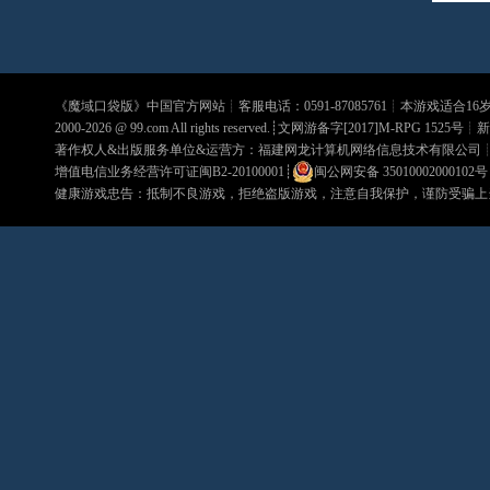
《
魔域口袋版
》中国官方网站┊客服电话：0591-87085761┊本游戏适合1
2000-2026 @
99.com
All rights reserved.┊文网游备字[2017]M-RPG 1525号┊
新
著作权人&出版服务单位&运营方：福建网龙计算机网络信息技术有限公司
增值电信业务经营许可证闽B2-20100001
┊
闽公网安备 35010002000102号
健康游戏忠告：抵制不良游戏，拒绝盗版游戏，注意自我保护，谨防受骗上