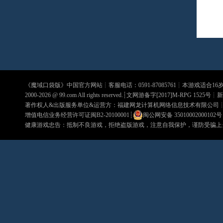
《
魔域口袋版
》中国官方网站┊客服电话：0591-87085761┊本游戏适合1
2000-2026 @
99.com
All rights reserved.┊文网游备字[2017]M-RPG 1525号┊
新
著作权人&出版服务单位&运营方：福建网龙计算机网络信息技术有限公司
增值电信业务经营许可证闽B2-20100001
┊
闽公网安备 35010002000102号
健康游戏忠告：抵制不良游戏，拒绝盗版游戏，注意自我保护，谨防受骗上