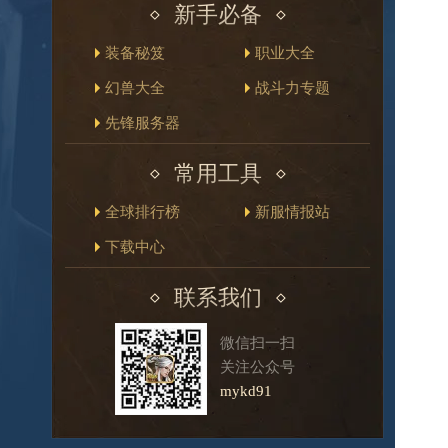
新手必备
装备秘笈
职业大全
幻兽大全
战斗力专题
先锋服务器
常用工具
全球排行榜
新服情报站
下载中心
联系我们
微信扫一扫
关注公众号
mykd91