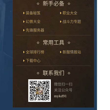
新手必备
装备秘笈
职业大全
幻兽大全
战斗力专题
先锋服务器
常用工具
全球排行榜
新服情报站
下载中心
联系我们
微信扫一扫
关注公众号
mykd91