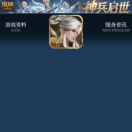
游戏资料
随身资讯
DATA
MINI PROGRAM