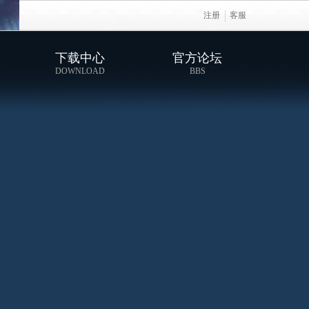
注册
客服
下载中心
官方论坛
DOWNLOAD
BBS