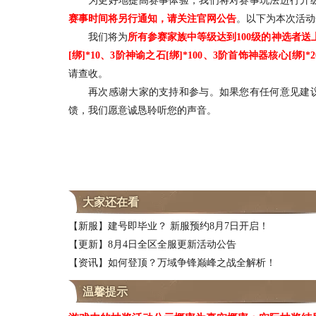
为更好地提高赛事体验，我们将对赛事玩法进行升级
赛事时间将另行通知，请关注官网公告
。以下为本次活动
我们将为
所有参赛家族中等级达到100级的神选者送
[绑]*10、3阶神谕之石[绑]*100、3阶首饰神器核心[绑]*2
请查收。
再次感谢大家的支持和参与。如果您有任何意见建议
馈，我们愿意诚恳聆听您的声音。
大家还在看
【新服】建号即毕业？ 新服预约8月7日开启！
【更新】8月4日全区全服更新活动公告
【资讯】如何登顶？万域争锋巅峰之战全解析！
温馨提示