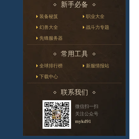
新手必备
装备秘笈
职业大全
幻兽大全
战斗力专题
先锋服务器
常用工具
全球排行榜
新服情报站
下载中心
联系我们
微信扫一扫
关注公众号
mykd91