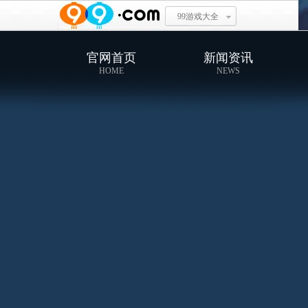
99游戏大全
官网首页
新闻资讯
HOME
NEWS