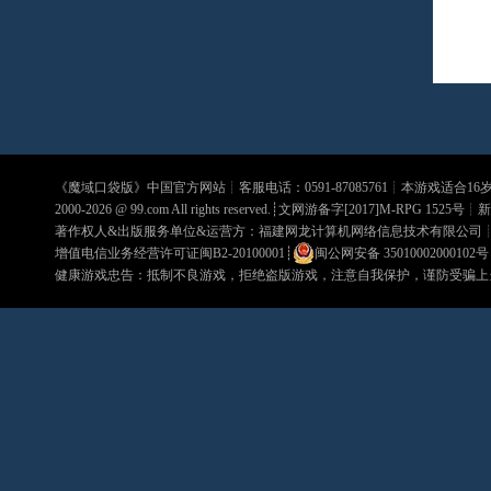
《
魔域口袋版
》中国官方网站┊客服电话：0591-87085761┊本游戏适合1
2000-2026 @
99.com
All rights reserved.┊文网游备字[2017]M-RPG 1525号┊
新
著作权人&出版服务单位&运营方：福建网龙计算机网络信息技术有限公司
增值电信业务经营许可证闽B2-20100001
┊
闽公网安备 35010002000102号
健康游戏忠告：抵制不良游戏，拒绝盗版游戏，注意自我保护，谨防受骗上