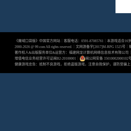
《
魔域口袋版
》中国官方网站┊客服电话：0591-87085761┊本游戏适合1
2000-2026 @
99.com
All rights reserved.┊文网游备字[2017]M-RPG 1525号┊
著作权人&出版服务单位&运营方：福建网龙计算机网络信息技术有限公司
增值电信业务经营许可证闽B2-20100001
┊
闽公网安备 35010002000102
健康游戏忠告：抵制不良游戏，拒绝盗版游戏，注意自我保护，谨防受骗上