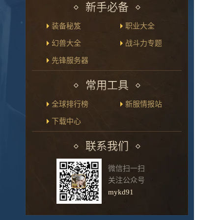
新手必备
装备秘笈
职业大全
幻兽大全
战斗力专题
先锋服务器
常用工具
全球排行榜
新服情报站
下载中心
联系我们
微信扫一扫
关注公众号
mykd91