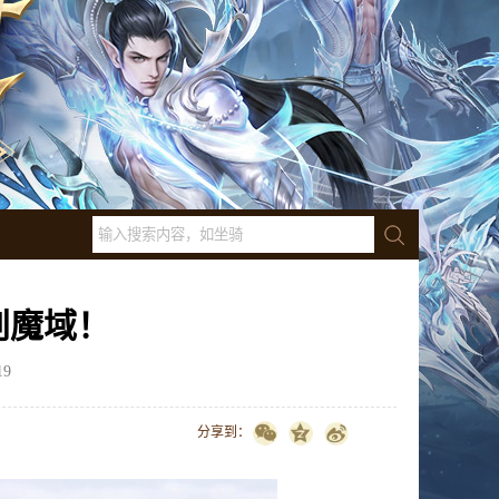
创魔域！
19
点击数：
9120
分享到：