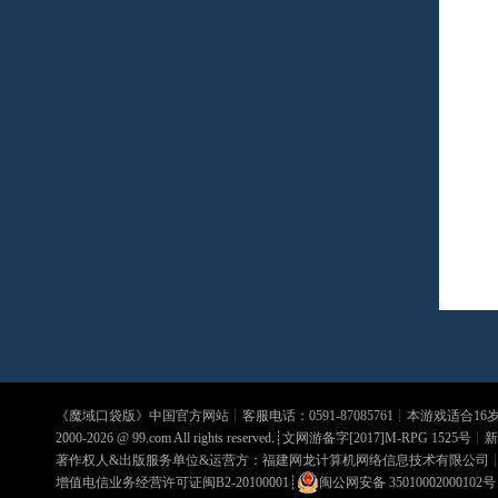
《
魔域口袋版
》中国官方网站┊客服电话：0591-87085761┊本游戏适合1
2000-2026 @
99.com
All rights reserved.┊文网游备字[2017]M-RPG 1525号┊
新
著作权人&出版服务单位&运营方：福建网龙计算机网络信息技术有限公司
增值电信业务经营许可证闽B2-20100001
┊
闽公网安备 35010002000102号