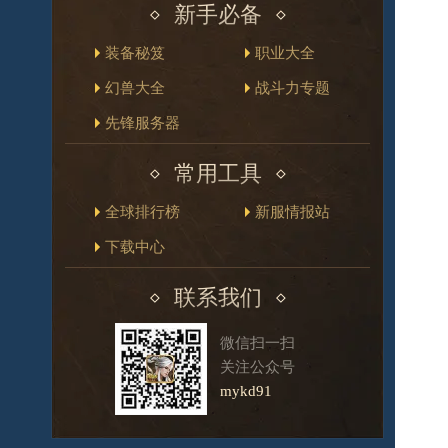
新手必备
装备秘笈
职业大全
幻兽大全
战斗力专题
先锋服务器
常用工具
全球排行榜
新服情报站
下载中心
联系我们
微信扫一扫
关注公众号
mykd91