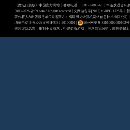
《
魔域口袋版
》中国官方网站┊客服电话：0591-87085761┊本游戏适合1
2000-2026 @
99.com
All rights reserved.┊文网游备字[2017]M-RPG 1525号┊
新
著作权人&出版服务单位&运营方：福建网龙计算机网络信息技术有限公司
增值电信业务经营许可证闽B2-20100001
┊
闽公网安备 35010002000102号
健康游戏忠告：抵制不良游戏，拒绝盗版游戏，注意自我保护，谨防受骗上