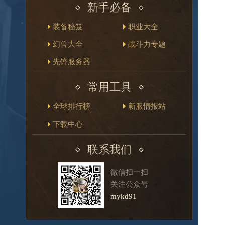
新手必备
装备秘笈
职业大全
幻兽大全
战斗力专题
先锋服务器
常用工具
全球排行榜
新服情报站
下载中心
联系我们
微信扫一扫
关注公众号
mykd91