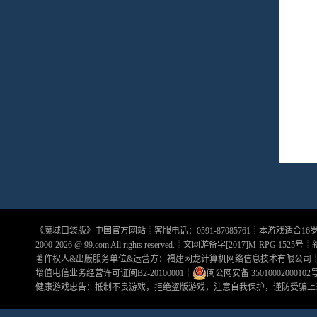
《
魔域口袋版
》中国官方网站┊客服电话：0591-87085761┊本游戏适合1
2000-2026 @
99.com
All rights reserved.┊文网游备字[2017]M-RPG 1525号┊
著作权人&出版服务单位&运营方：福建网龙计算机网络信息技术有限公司
增值电信业务经营许可证闽B2-20100001
┊
闽公网安备 35010002000102
健康游戏忠告：抵制不良游戏，拒绝盗版游戏，注意自我保护，谨防受骗上