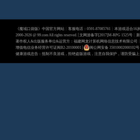
《
魔域口袋版
》中国官方网站┊客服电话：0591-87085761┊本游戏适合1
2000-2026 @
99.com
All rights reserved.┊文网游备字[2017]M-RPG 1525号┊
新
著作权人&出版服务单位&运营方：福建网龙计算机网络信息技术有限公司
增值电信业务经营许可证闽B2-20100001
┊
闽公网安备 35010002000102号
健康游戏忠告：抵制不良游戏，拒绝盗版游戏，注意自我保护，谨防受骗上