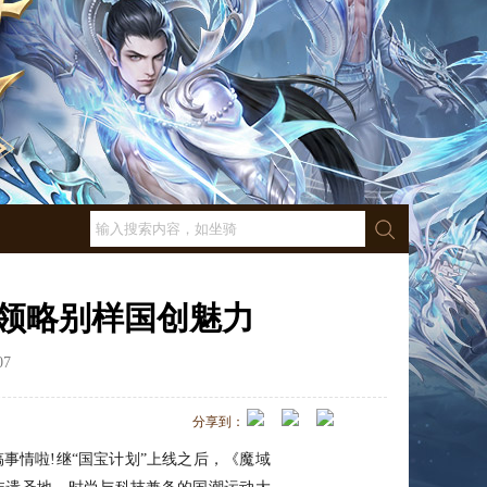
领略别样国创魅力
07
点击数：
927
分享到：
事情啦!继“国宝计划”上线之后，《魔域