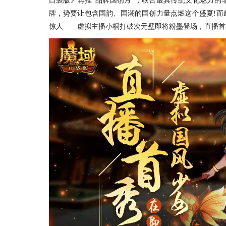
口袋版》再推“品牌国创月”，联合最具传统文化魅力的
牌，势要让包含国韵、国潮的国创力量点燃这个盛夏!而
惊人——虚拟主播小桐打破次元壁即将粉墨登场，直播首