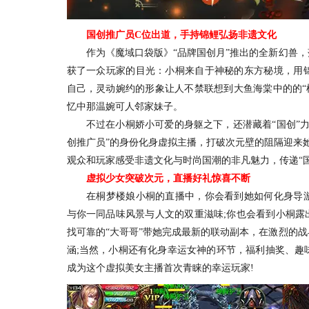
国创推广员C位出道，手持锦鲤弘扬非遗文化
作为《魔域口袋版》“品牌国创月”推出的全新幻兽，落
获了一众玩家的目光：小桐来自于神秘的东方秘境，用
自己，灵动婉约的形象让人不禁联想到大鱼海棠中的的“
忆中那温婉可人邻家妹子。
不过在小桐娇小可爱的身躯之下，还潜藏着“国创”力
创推广员”的身份化身虚拟主播，打破次元壁的阻隔迎来
观众和玩家感受非遗文化与时尚国潮的非凡魅力，传递“国
虚拟少女突破次元，直播好礼惊喜不断
在桐梦楼娘小桐的直播中，你会看到她如何化身导游
与你一同品味风景与人文的双重滋味;你也会看到小桐露
找可靠的“大哥哥”带她完成最新的联动副本，在激烈的战
涵;当然，小桐还有化身幸运女神的环节，福利抽奖、趣
成为这个虚拟美女主播首次青睐的幸运玩家!