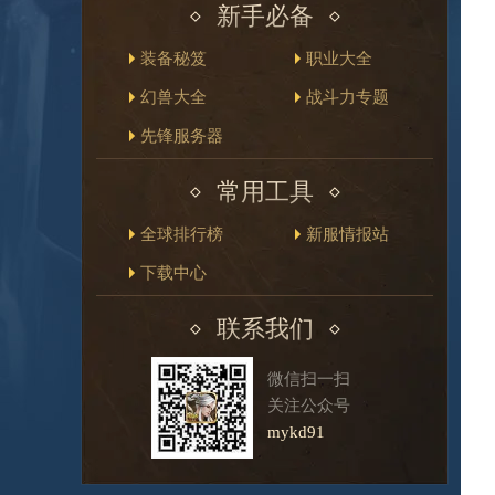
新手必备
装备秘笈
职业大全
幻兽大全
战斗力专题
先锋服务器
常用工具
全球排行榜
新服情报站
下载中心
联系我们
微信扫一扫
关注公众号
mykd91