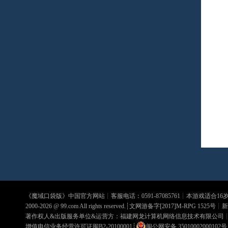
《
魔域口袋版
》中国官方网站┊客服电话：0591-87085761┊本游戏适合1
2000-2026 @
99.com
All rights reserved.┊文网游备字[2017]M-RPG 1525号┊
新
著作权人&出版服务单位&运营方：福建网龙计算机网络信息技术有限公司
增值电信业务经营许可证闽B2-20100001
┊
闽公网安备 35010002000102号