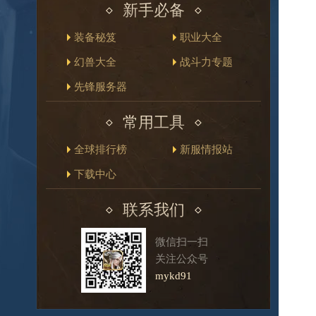
新手必备
装备秘笈
职业大全
幻兽大全
战斗力专题
先锋服务器
常用工具
全球排行榜
新服情报站
下载中心
联系我们
微信扫一扫
关注公众号
mykd91