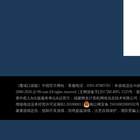
《
魔域口袋版
》中国官方网站┊客服电话：0591-87085761┊本游戏适合1
2000-2026 @
99.com
All rights reserved.┊文网游备字[2017]M-RPG 1525号┊
新
著作权人&出版服务单位&运营方：福建网龙计算机网络信息技术有限公司
增值电信业务经营许可证闽B2-20100001
┊
闽公网安备 35010002000102号
健康游戏忠告：抵制不良游戏，拒绝盗版游戏，注意自我保护，谨防受骗上