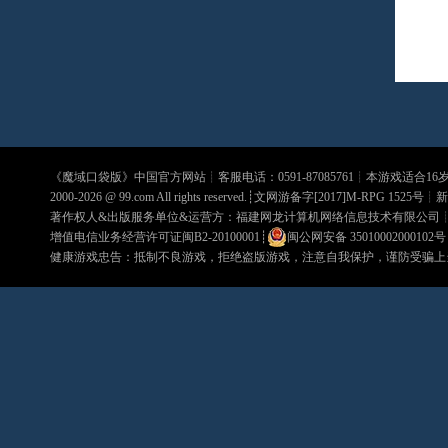
《
魔域口袋版
》中国官方网站┊客服电话：0591-87085761┊本游戏适合1
2000-2026 @
99.com
All rights reserved.┊文网游备字[2017]M-RPG 1525号┊
新
著作权人&出版服务单位&运营方：福建网龙计算机网络信息技术有限公司
增值电信业务经营许可证闽B2-20100001
┊
闽公网安备 35010002000102号
健康游戏忠告：抵制不良游戏，拒绝盗版游戏，注意自我保护，谨防受骗上