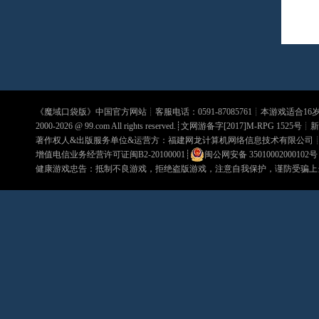
《
魔域口袋版
》中国官方网站┊客服电话：0591-87085761┊本游戏适合1
2000-2026 @
99.com
All rights reserved.┊文网游备字[2017]M-RPG 1525号┊
新
著作权人&出版服务单位&运营方：福建网龙计算机网络信息技术有限公司
增值电信业务经营许可证闽B2-20100001
┊
闽公网安备 35010002000102号
健康游戏忠告：抵制不良游戏，拒绝盗版游戏，注意自我保护，谨防受骗上