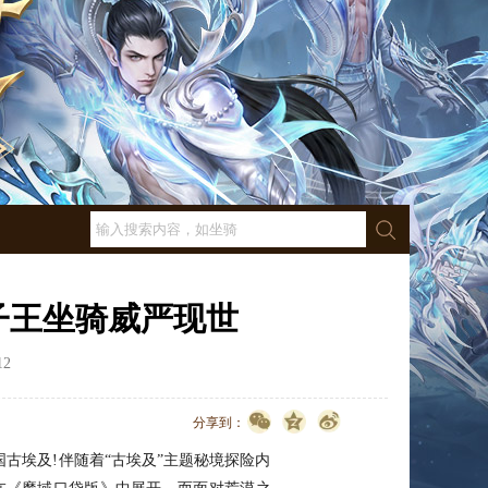
子王坐骑威严现世
12
点击数：
1142
分享到：
埃及!伴随着“古埃及”主题秘境探险内