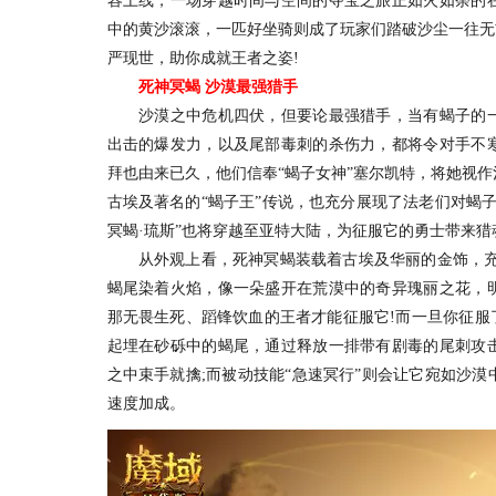
容上线，一场穿越时间与空间的夺宝之旅正如火如荼的
中的黄沙滚滚，一匹好坐骑则成了玩家们踏破沙尘一往无
严现世，助你成就王者之姿!
死神冥蝎 沙漠最强猎手
沙漠之中危机四伏，但要论最强猎手，当有蝎子的一
出击的爆发力，以及尾部毒刺的杀伤力，都将令对手不
拜也由来已久，他们信奉“蝎子女神”塞尔凯特，将她视
古埃及著名的“蝎子王”传说，也充分展现了法老们对蝎
冥蝎·琉斯”也将穿越至亚特大陆，为征服它的勇士带来猎
从外观上看，死神冥蝎装载着古埃及华丽的金饰，充满
蝎尾染着火焰，像一朵盛开在荒漠中的奇异瑰丽之花，
那无畏生死、蹈锋饮血的王者才能征服它!而一旦你征服
起埋在砂砾中的蝎尾，通过释放一排带有剧毒的尾刺攻
之中束手就擒;而被动技能“急速冥行”则会让它宛如沙
速度加成。