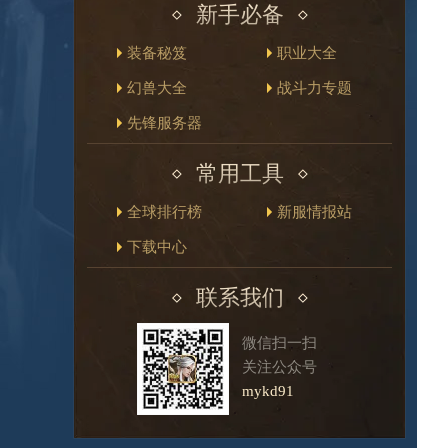
新手必备
装备秘笈
职业大全
幻兽大全
战斗力专题
先锋服务器
常用工具
全球排行榜
新服情报站
下载中心
联系我们
微信扫一扫
关注公众号
mykd91