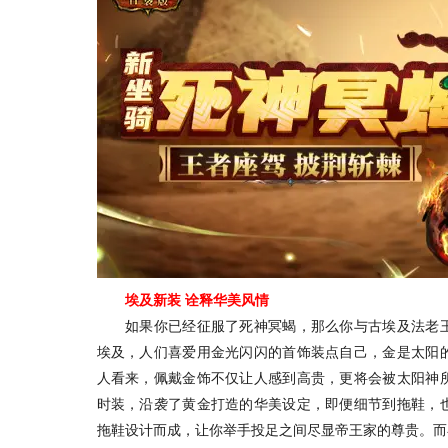
埃及新装 诠释华美风情
如果你已经征服了死神冥蝎，那么你与古埃及法老王
埃及，人们喜爱用金光闪闪的首饰装点自己，金是太阳
人看来，佩戴金饰不仅让人感到高贵，更将会被太阳神
时装，沿袭了黄金打造的华美设定，即便细节到拖鞋，
拖鞋设计而成，让你举手投足之间尽显帝王家的尊贵。而