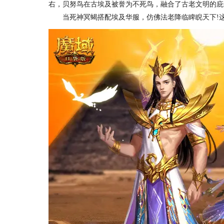
右，贝努鸟在古埃及被誉为不死鸟，融合了古老文明的庇
当死神冥蝎搭配埃及华服，仿佛法老降临睥睨天下!这