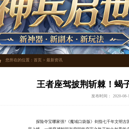
您所在的位置：
首页
>
最新资讯
王者座驾披荆斩棘！蝎
发布时间：
2020-08-
探险夺宝哪家强?《魔域口袋版》剑指七千年文明古国古