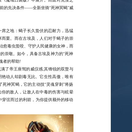
在《魔域口袋版》中展开。而面对荒漠之
前的先决条件——全新坐骑“死神冥蝎”威
席之地：蝎子长久蛰伏的忍耐力，迅猛
寒而栗。而在古埃及，人们对于蝎子的崇
作治愈毒虫蛰咬、守护人民健康的女神，而
子的崇敬。如今，具备古埃及神力的“死神
魂者的帮助!
了帝王座驾的威仪感;其锋锐的双螯与
明艳动人却剧毒无比。它生性高傲，唯有
了死神冥蝎，它的主动技“灵魂穿刺”将扬
击你的敌人，让敌人在中毒的伤害与眩晕
漠中穿弦而过的利箭，为你提供额外的移动