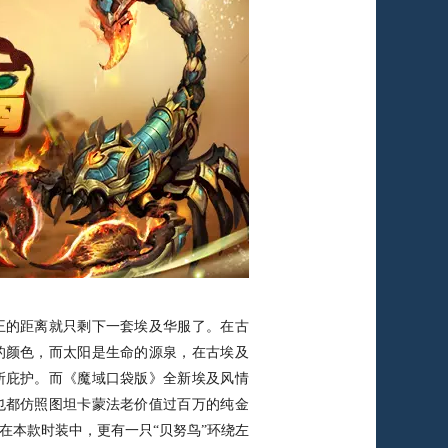
的距离就只剩下一套埃及华服了。在古
的颜色，而太阳是生命的源泉，在古埃及
所庇护。而《魔域口袋版》全新埃及风情
也都仿照图坦卡蒙法老价值过百万的纯金
在本款时装中，更有一只“贝努鸟”环绕左