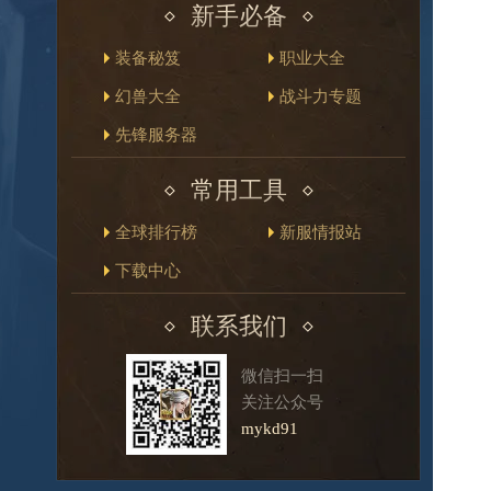
新手必备
装备秘笈
职业大全
幻兽大全
战斗力专题
先锋服务器
常用工具
全球排行榜
新服情报站
下载中心
联系我们
微信扫一扫
关注公众号
mykd91