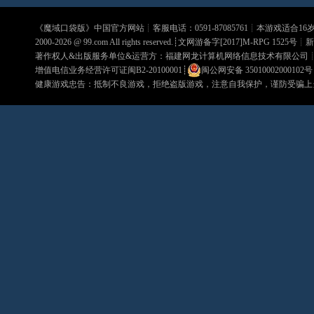
《
魔域口袋版
》中国官方网站┊客服电话：0591-87085761┊本游戏适合1
2000-2026 @
99.com
All rights reserved.┊文网游备字[2017]M-RPG 1525号┊
新
著作权人&出版服务单位&运营方：福建网龙计算机网络信息技术有限公司
增值电信业务经营许可证闽B2-20100001
┊
闽公网安备 35010002000102号
健康游戏忠告：抵制不良游戏，拒绝盗版游戏，注意自我保护，谨防受骗上