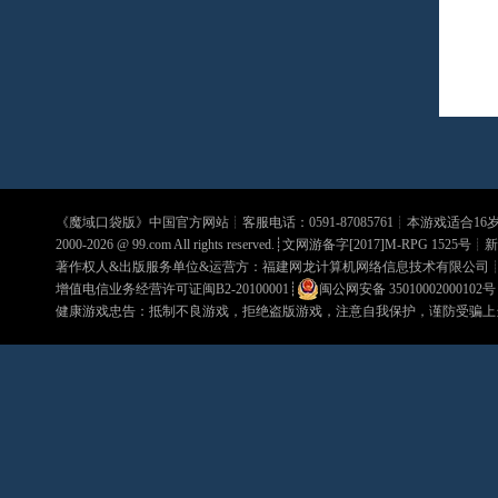
《
魔域口袋版
》中国官方网站┊客服电话：0591-87085761┊本游戏适合1
2000-2026 @
99.com
All rights reserved.┊文网游备字[2017]M-RPG 1525号┊
新
著作权人&出版服务单位&运营方：福建网龙计算机网络信息技术有限公司
增值电信业务经营许可证闽B2-20100001
┊
闽公网安备 35010002000102号
健康游戏忠告：抵制不良游戏，拒绝盗版游戏，注意自我保护，谨防受骗上