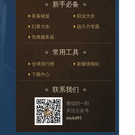
新手必备
装备秘笈
职业大全
幻兽大全
战斗力专题
先锋服务器
常用工具
全球排行榜
新服情报站
下载中心
联系我们
微信扫一扫
关注公众号
mykd91