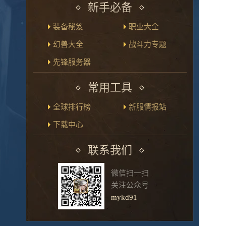
新手必备
装备秘笈
职业大全
幻兽大全
战斗力专题
先锋服务器
常用工具
全球排行榜
新服情报站
下载中心
联系我们
微信扫一扫
关注公众号
mykd91