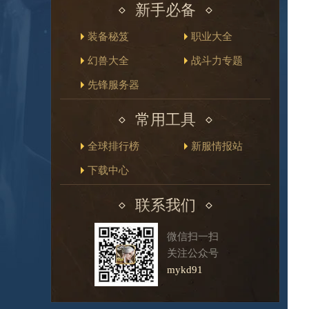
新手必备
装备秘笈
职业大全
幻兽大全
战斗力专题
先锋服务器
常用工具
全球排行榜
新服情报站
下载中心
联系我们
微信扫一扫
关注公众号
mykd91