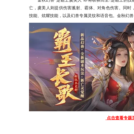
金秋幻兽“楚霸王虞美人”即将联袂而至!楚霸王的技
亡，虞美人则提供伤害溅射、霸体、对角色伤害。同时
技能、炫耀技能，以及幻兽专属灵纹和语音包。金秋幻兽
点击查看专题