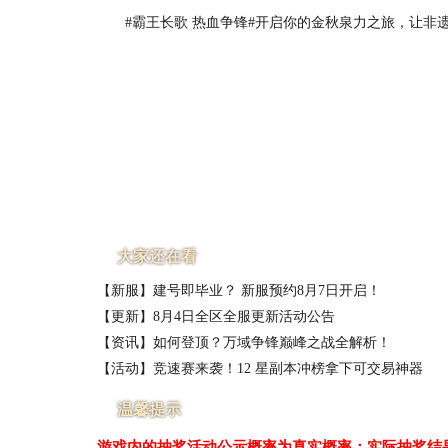
#霸王长歌 热血争锋#开启你的金秋泉力之旅，让非遗
大家还在看
【新服】建号即毕业？ 新服预约8月7日开启！
【更新】8月4日全区全服更新活动公告
【资讯】如何登顶？万域争锋巅峰之战全解析！
【活动】竞速赛来袭！12 星副本冲榜拿下可交易神器
温馨提示
游戏内的抽奖活动公示概率为真实概率；实际抽奖结