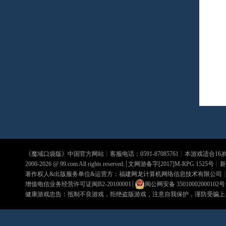
《
魔域口袋版
》中国官方网站┊客服电话：0591-87085761┊本游戏适合1
2000-2026 @
99.com
All rights reserved.┊文网游备字[2017]M-RPG 1525号┊
新
著作权人&出版服务单位&运营方：福建网龙计算机网络信息技术有限公司
增值电信业务经营许可证闽B2-20100001
┊
闽公网安备 35010002000102号
健康游戏忠告：抵制不良游戏，拒绝盗版游戏，注意自我保护，谨防受骗上