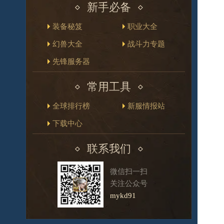
新手必备
装备秘笈
职业大全
幻兽大全
战斗力专题
先锋服务器
常用工具
全球排行榜
新服情报站
下载中心
联系我们
微信扫一扫
关注公众号
mykd91