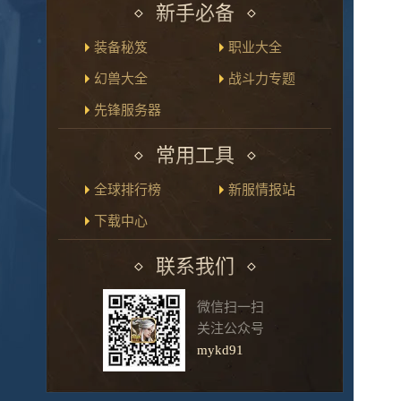
新手必备
装备秘笈
职业大全
幻兽大全
战斗力专题
先锋服务器
常用工具
全球排行榜
新服情报站
下载中心
联系我们
微信扫一扫
关注公众号
mykd91