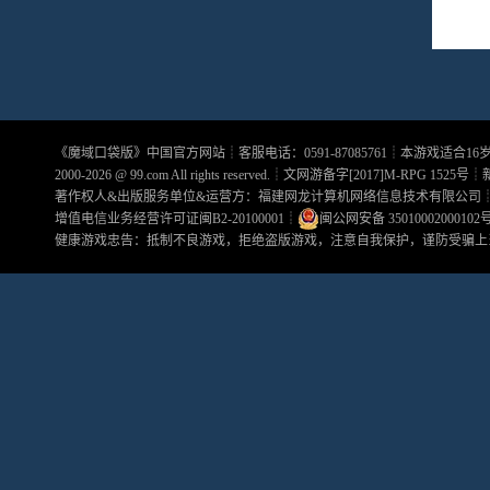
《
魔域口袋版
》中国官方网站┊客服电话：0591-87085761┊本游戏适合1
2000-2026 @
99.com
All rights reserved.┊文网游备字[2017]M-RPG 1525号┊
著作权人&出版服务单位&运营方：福建网龙计算机网络信息技术有限公司
增值电信业务经营许可证闽B2-20100001
┊
闽公网安备 35010002000102
健康游戏忠告：抵制不良游戏，拒绝盗版游戏，注意自我保护，谨防受骗上