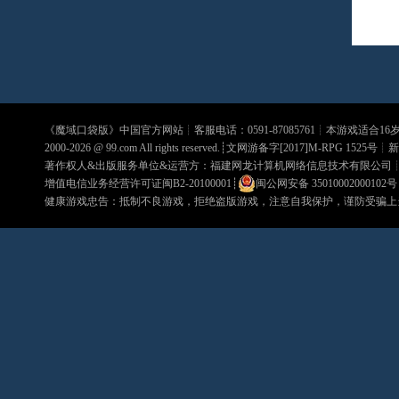
《
魔域口袋版
》中国官方网站┊客服电话：0591-87085761┊本游戏适合1
2000-2026 @
99.com
All rights reserved.┊文网游备字[2017]M-RPG 1525号┊
新
著作权人&出版服务单位&运营方：福建网龙计算机网络信息技术有限公司
增值电信业务经营许可证闽B2-20100001
┊
闽公网安备 35010002000102号
健康游戏忠告：抵制不良游戏，拒绝盗版游戏，注意自我保护，谨防受骗上