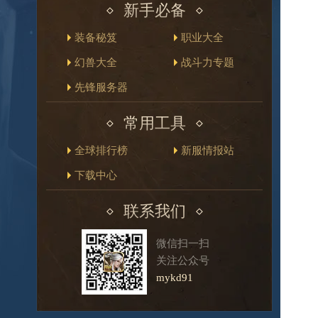
新手必备
装备秘笈
职业大全
幻兽大全
战斗力专题
先锋服务器
常用工具
全球排行榜
新服情报站
下载中心
联系我们
微信扫一扫
关注公众号
mykd91