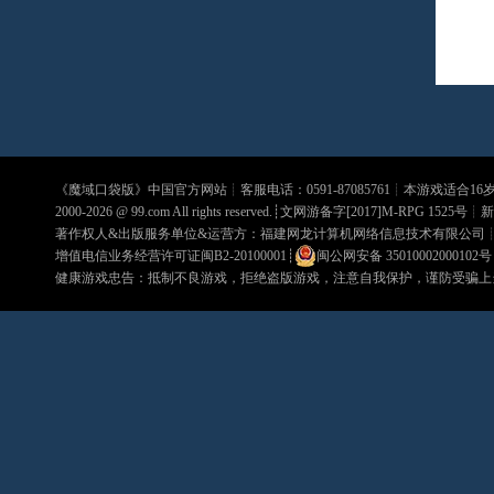
《
魔域口袋版
》中国官方网站┊客服电话：0591-87085761┊本游戏适合1
2000-2026 @
99.com
All rights reserved.┊文网游备字[2017]M-RPG 1525号┊
新
著作权人&出版服务单位&运营方：福建网龙计算机网络信息技术有限公司
增值电信业务经营许可证闽B2-20100001
┊
闽公网安备 35010002000102号
健康游戏忠告：抵制不良游戏，拒绝盗版游戏，注意自我保护，谨防受骗上